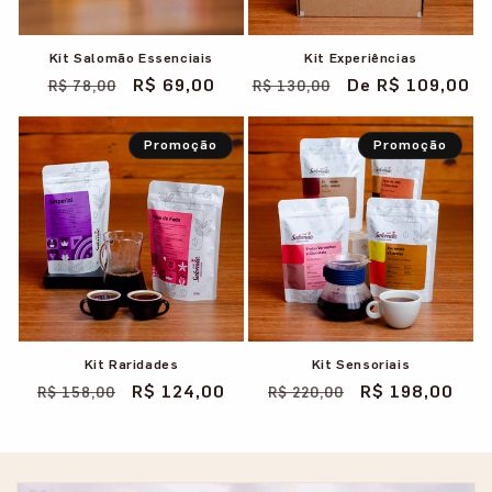
Kit Salomão Essenciais
Kit Experiências
Preço
Preço
R$ 69,00
Preço
Preço
De R$ 109,00
R$ 78,00
R$ 130,00
normal
promocional
normal
promocional
Promoção
Promoção
Kit Raridades
Kit Sensoriais
Preço
Preço
R$ 124,00
Preço
Preço
R$ 198,00
R$ 158,00
R$ 220,00
normal
promocional
normal
promocional