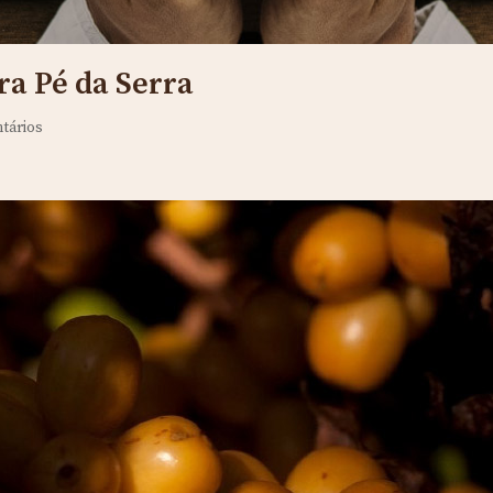
ra Pé da Serra
tários