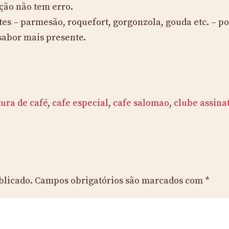
ção não tem erro.
s – parmesão, roquefort, gorgonzola, gouda etc. – po
 sabor mais presente.
tura de café
,
cafe especial
,
cafe salomao
,
clube assina
blicado.
Campos obrigatórios são marcados com
*