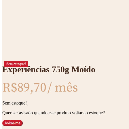
Zoom
Sem estoque!
Experiências 750g Moído
R$
89,70
/ mês
Sem estoque!
Quer ser avisado quando este produto voltar ao estoque?
Avise-me