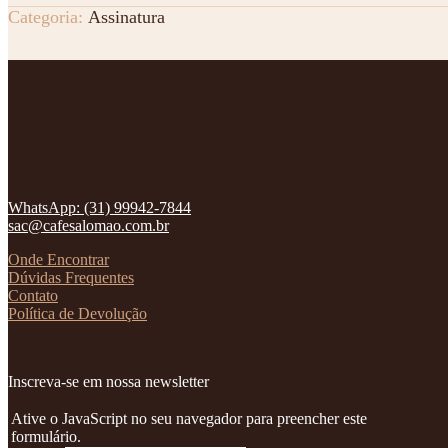
Categoria:
Assinatura
Consulte o prazo estimado e valor da entrega
WhatsApp: (31) 99942-7844
sac@cafesalomao.com.br
Onde Encontrar
Dúvidas Frequentes
Contato
Política de Devolução
Inscreva-se em nossa newsletter
Ative o JavaScript no seu navegador para preencher este
formulário.