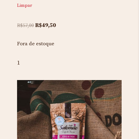
Limpar
Original
Current
R$
49,50
R$
57,00
price
price
was:
is:
Fora de estoque
R$57,00.
R$49,50.
1