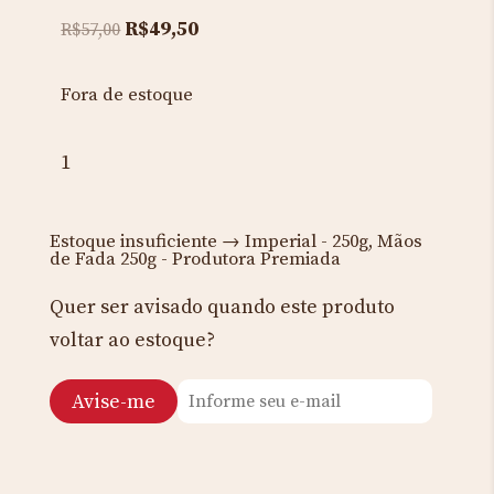
Original
Current
R$
49,50
R$
57,00
price
price
was:
is:
Fora de estoque
R$57,00.
R$49,50.
1
Estoque insuficiente → Imperial - 250g, Mãos
de Fada 250g - Produtora Premiada
Quer ser avisado quando este produto
voltar ao estoque?
Avise-me