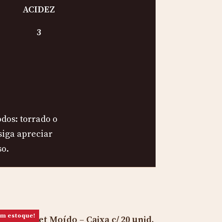
ACIDEZ
3
dos: torrado o
siga apreciar
so.
m estoque!
é Gourmet Moído – Caixa c/ 20 unid.