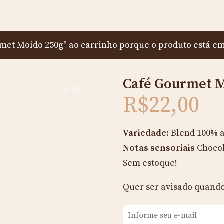
met Moído 250g" ao carrinho porque o produto está em 
Café Gourmet M
Zoom
R$
22,00
Variedade:
Blend 100% 
Notas sensoriais
Chocol
Sem estoque!
Quer ser avisado quando