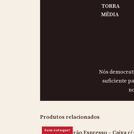
TORRA
MÉDIA
Nós democrati
suficiente p
no
Produtos relacionados
Sem estoque!
Café em Grão Espresso – Caixa c/ 