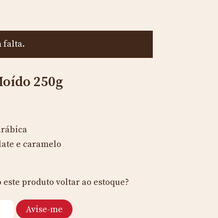
falta.
oído 250g
arábica
ate e caramelo
 este produto voltar ao estoque?
Avise-me