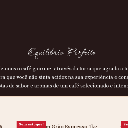
Equilíbrio Perfeito
zamos o café gourmet através da torra que agrada a to
ara que você não sinta acidez na sua experiência e con
tas de sabor e aromas de um café selecionado e inten
Sem estoque!
Se
6
Café em Grão Espresso 1kg
Caf