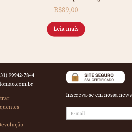
R$
89,00
ent
Leia mais
,40.
31) 99942-7844
lomao.com.br
Inscreva-se em nossa news
trar
equentes
 Devolução