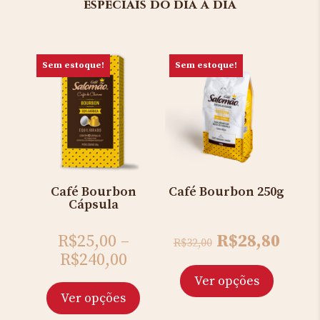
especiais do dia a dia
Sem estoque!
Sem estoque!
Café Bourbon
Café Bourbon 250g
Cápsula
Original
Curr
R$
25,00
–
R$
28,80
R$
32,00
price
price
R$
240,00
was:
is:
Ver opções
R$32,00.
R$28,
Ver opções