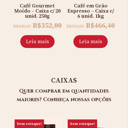
Café Gourmet
Café em Grão
Moído – Caixa c/ 20
Espresso – Caixa c/
unid. 250g
6 unid. 1kg
Original
Current
Original
Cur
R$
352,00
R$
466,40
R$
440,00
R$
534,00
price
price
price
pric
was:
is:
was:
is:
Leia mais
Leia mais
R$440,00.
R$352,00.
R$534,00.
R$46
CAIXAS
Quer comprar em quantidades
maiores? Conheça nossas opções
Sem estoque!
Sem estoque!