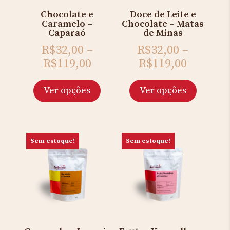
Chocolate e
Doce de Leite e
Caramelo –
Chocolate – Matas
Caparaó
de Minas
R$
32,00
–
R$
32,00
–
R$
119,00
R$
119,00
Ver opções
Ver opções
Sem estoque!
Sem estoque!