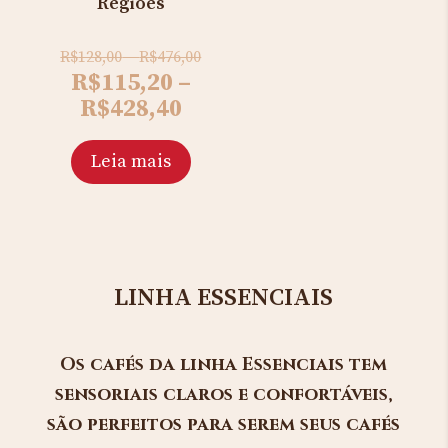
Regiões
Original
R$
128,00
–
R$
476,00
price
Current
R$
115,20
–
was:
price
R$
428,40
R$128,00
is:
–
R$115,20
Leia mais
R$476,00.
–
R$428,40.
LINHA ESSENCIAIS
Os cafés da linha Essenciais tem
sensoriais claros e confortáveis,
são perfeitos para serem seus cafés