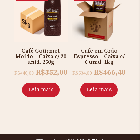
Café Gourmet
Café em Grão
Moído – Caixa c/ 20
Espresso – Caixa c/
unid. 250g
6 unid. 1kg
Original
Current
Original
Cur
R$
352,00
R$
466,40
R$
440,00
R$
534,00
price
price
price
pric
was:
is:
was:
is:
Leia mais
Leia mais
R$440,00.
R$352,00.
R$534,00.
R$46